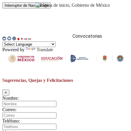
Interruptor de Navegación
Gobierno
articipa
Datos
Búsqueda
Convocatorias
Transparencia
Powered by
Translate
Aviso
de
Privacidad
Sugerencias, Quejas y Felicitaciones
Repositorios
×
Transparencia
Nombre:
Correo:
Archivo
Teléfono:
Adquisiciones